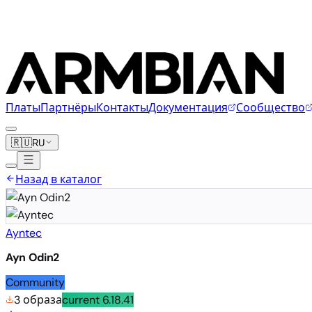
Платы
Партнёры
Контакты
Документация
Сообщество
🇷🇺
RU
Назад в каталог
Ayntec
Ayn Odin2
Community
3 образа
current
6.18.41