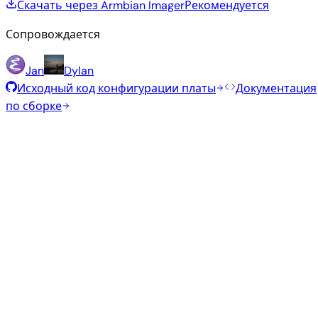
Скачать через Armbian Imager
Рекомендуется
Сопровождается
Jan
Dylan
Исходный код конфигурации платы
Документация
по сборке
Рекомендуемые образы
Проверенные стабильные образы, отобранные
командой Armbian для этой платы.
Armbian
26.2.1
Minimal (CLI)