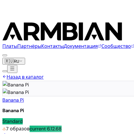
Платы
Партнёры
Контакты
Документация
Сообщество
🇷🇺
RU
Назад в каталог
Banana Pi
Banana Pi
Standard
7 образов
current
6.12.68