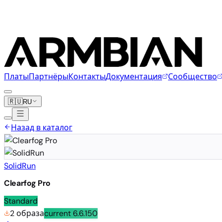
Платы
Партнёры
Контакты
Документация
Сообщество
🇷🇺
RU
Назад в каталог
SolidRun
Clearfog Pro
Standard
2 образа
current
6.6.150