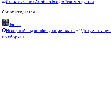
Скачать через Armbian Imager
Рекомендуется
Сопровождается
Jannis
Исходный код конфигурации платы
Документация
по сборке
Рекомендуемые образы
Проверенные стабильные образы, отобранные
командой Armbian для этой платы.
Armbian
26.8.1
Minimal (CLI)