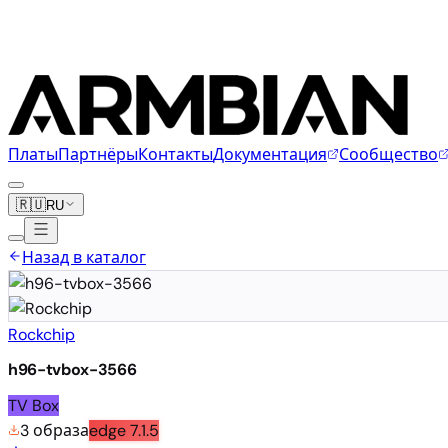
Платы
Партнёры
Контакты
Документация
Сообщество
🇷🇺
RU
Назад в каталог
Rockchip
h96-tvbox-3566
TV Box
3 образа
edge
7.1.5