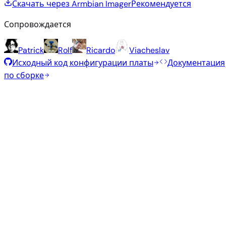
Скачать через Armbian Imager
Рекомендуется
Сопровождается
Patrick
Rolf
Ricardo
Viacheslav
Исходный код конфигурации платы
Документация
по сборке
Рекомендуемые образы
Проверенные стабильные образы, отобранные
командой Armbian для этой платы.
Armbian
26.2.1
Minimal (CLI)