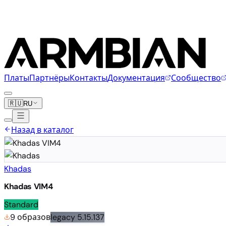
Платы
Партнёры
Контакты
Документация
Сообщество
🇷🇺
RU
Назад в каталог
Khadas
Khadas VIM4
Standard
9 образов
legacy
5.15.137