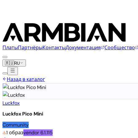
Платы
Партнёры
Контакты
Документация
Сообщество
🇷🇺
RU
Назад в каталог
Luckfox
Luckfox Pico Mini
Community
1 образ
vendor
6.1.115