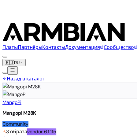
Платы
Партнёры
Контакты
Документация
Сообщество
🇷🇺
RU
Назад в каталог
MangoPi
Mangopi M28K
Community
3 образа
vendor
6.1.115