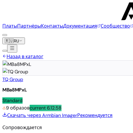
Платы
Партнёры
Контакты
Документация
Сообщество
🇷🇺
RU
Назад в каталог
TQ Group
MBa8MPxL
Standard
9 образов
current
6.12.58
Скачать через Armbian Imager
Рекомендуется
Сопровождается