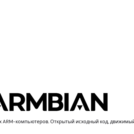
ки Armbian
KTOP=no BUILD_MINIMAL=yes KERNEL_CONFIGURE=no
ии платы
ных ARM-компьютеров. Открытый исходный код, движимы