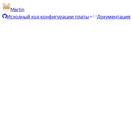
Martin
Исходный код конфигурации платы
Документация
Рекомендуемые образы
Проверенные стабильные образы, отобранные командо
Armbian
25.11.1
Minimal (CLI)
Debian 13
current
6.12.58
Статус