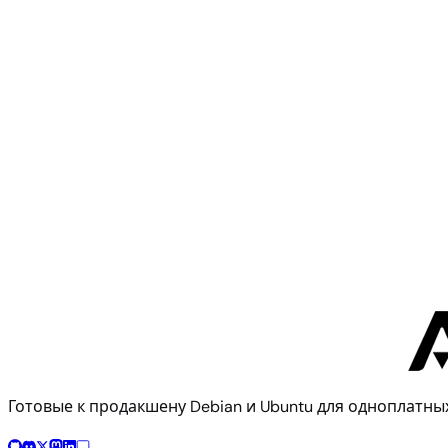
Воспроизведите этот образ с помощью системы сбор
$ 
./compile.sh BOARD=mba8mpxl RELEASE=trixie BUILD_DES
Документация по сборке
Исходный код конфигурац
Ещё от
TQ Group
TQ Group
MBa8MP-RAS314
Готовые к продакшену Debian и Ubuntu для одноплат