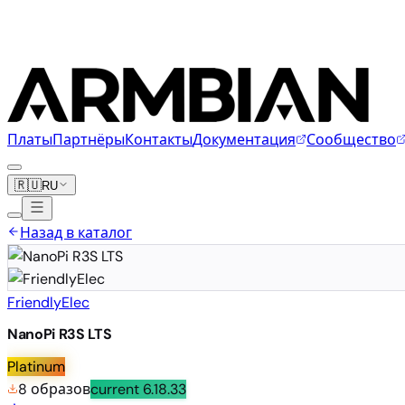
Платы
Партнёры
Контакты
Документация
Сообщество
🇷🇺
RU
Назад в каталог
FriendlyElec
NanoPi R3S LTS
Platinum
8 образов
current
6.18.33