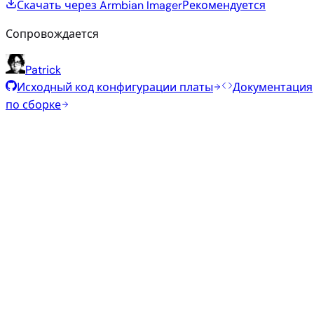
Скачать через Armbian Imager
Рекомендуется
Сопровождается
Patrick
Исходный код конфигурации платы
Документация
по сборке
Рекомендуемые образы
Проверенные стабильные образы, отобранные
командой Armbian для этой платы.
Armbian
26.5.1
Gnome