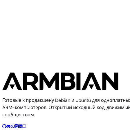
FriendlyElec
FriendlyElec CM3588 NAS
Готовые к продакшену Debian и Ubuntu для одноплатны
ARM-компьютеров. Открытый исходный код, движимы
сообществом.