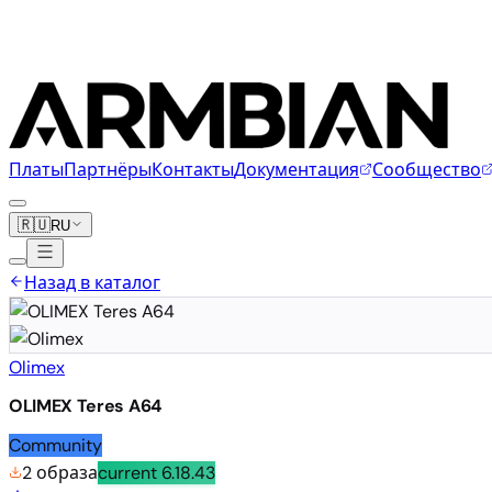
Платы
Партнёры
Контакты
Документация
Сообщество
🇷🇺
RU
Назад в каталог
Olimex
OLIMEX Teres A64
Community
2 образа
current
6.18.43