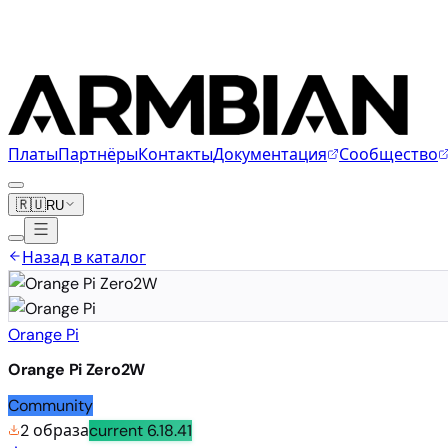
Платы
Партнёры
Контакты
Документация
Сообщество
🇷🇺
RU
Назад в каталог
Orange Pi
Orange Pi Zero2W
Community
2 образа
current
6.18.41