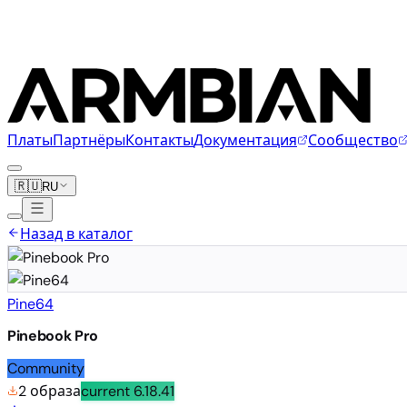
Платы
Партнёры
Контакты
Документация
Сообщество
🇷🇺
RU
Назад в каталог
Pine64
Pinebook Pro
Community
2 образа
current
6.18.41