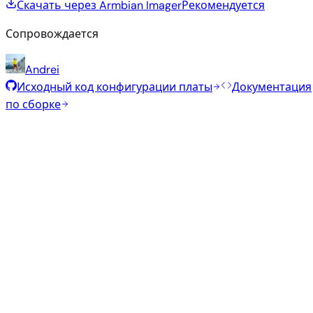
Скачать через Armbian Imager
Рекомендуется
Сопровождается
Andrei
Исходный код конфигурации платы
Документация
по сборке
Рекомендуемые образы
Проверенные стабильные образы, отобранные
командой Armbian для этой платы.
Armbian
26.2.1
Minimal (CLI)