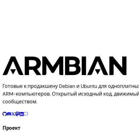
BeagleBoard
BeagleY-AI
Готовые к продакшену Debian и Ubuntu для одноплатны
ARM-компьютеров. Открытый исходный код, движимы
сообществом.
Проект