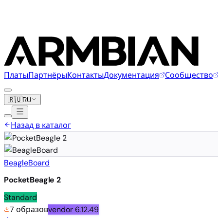
Платы
Партнёры
Контакты
Документация
Сообщество
🇷🇺
RU
Назад в каталог
BeagleBoard
PocketBeagle 2
Standard
7 образов
vendor
6.12.49