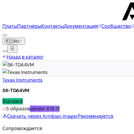
Платы
Партнёры
Контакты
Документация
Сообщество
🇷🇺
RU
Назад в каталог
Texas Instruments
SK-TDA4VM
Standard
5 образов
vendor
6.18.13
Скачать через Armbian Imager
Рекомендуется
Сопровождается