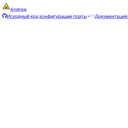
Andrew
Исходный код конфигурации платы
Документация
Минимальный / IOT
Дата сборки
:
25 апр. 2026 г.
Дистрибутив
Вариант
Тип
Ядро
Раз
Minimal (CLI)
—
vendor
6.18.13
316 
Ubuntu 26.04
resolute
Специализированные приложения
Дата сборки
:
13 февр. 2026 г.