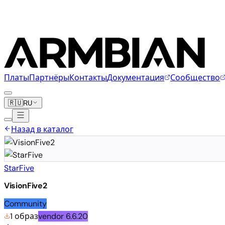
Платы
Партнёры
Контакты
Документация
Сообщество
🇷🇺
RU
Назад в каталог
StarFive
VisionFive2
Community
1 образ
vendor
6.6.20