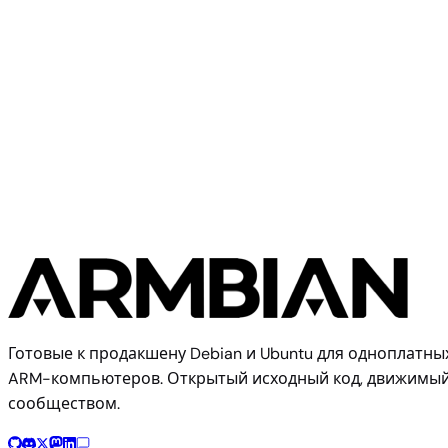
Собрать из исходного кода
Воспроизведите этот образ с помощью системы сборки
Armbian
$ 
./compile.sh BOARD=visionfive2 RELEASE=trixie BUILD_D
Документация по сборке
Исходный код
конфигурации платы
Готовые к продакшену Debian и Ubuntu для одноплатны
ARM-компьютеров. Открытый исходный код, движимы
сообществом.