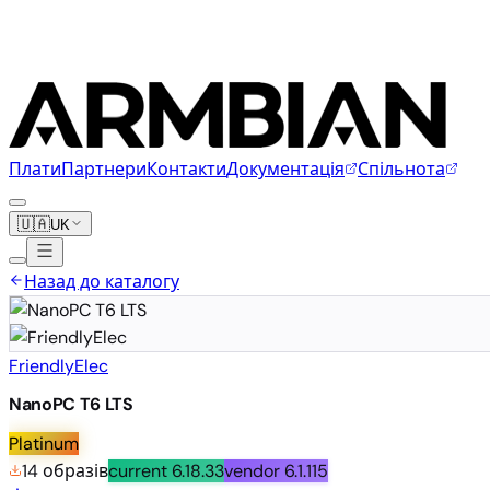
Плати
Партнери
Контакти
Документація
Спільнота
🇺🇦
UK
Назад до каталогу
FriendlyElec
NanoPC T6 LTS
Platinum
14 образів
current
6.18.33
vendor
6.1.115