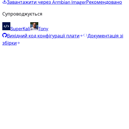
Завантажити через Armbian Imager
Рекомендовано
Супроводжується
SuperKali
Tony
Вихідний код конфігурації плати
Документація зі
збірки
Рекомендовані образи
Перевірені стабільні образи, відібрані командою
Armbian для цієї плати.
Armbian
26.5.1
Gnome