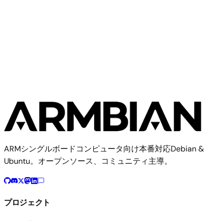
card or SSD, and boot your board, a huge amount of
automation has already happened b...
続きを読む
ARMシングルボードコンピュータ向け本番対応Debian &
Ubuntu。オープンソース、コミュニティ主導。
プロジェクト