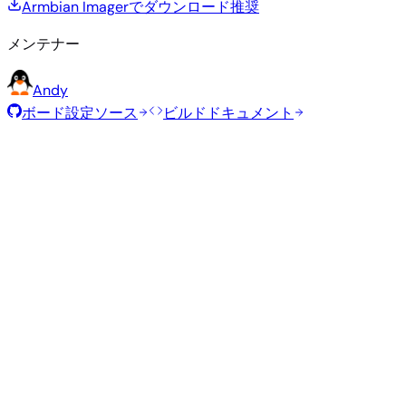
Armbian Imagerでダウンロード
推奨
メンテナー
Andy
ボード設定ソース
ビルドドキュメント
ローリングリリース
ビルド日
:
2026年7月30日
ディストリビュ
バリアン
タイ
サイ
カーネル
ダウンロード
ーション
ト
プ
ズ
直接ダウン
current
840
ロード
Xfce
—
Ubuntu
6.18.41
MB
SHA
ASC
トレ
26.04
resolute
ント