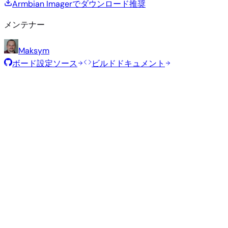
Armbian Imagerでダウンロード
推奨
メンテナー
Maksym
ボード設定ソース
ビルドドキュメント
ローリングリリース
ビルド日
:
2026年7月30日
ディストリビュ
バリアン
タイ
サイ
カーネル
ダウンロード
ーション
ト
プ
ズ
直接ダウン
Minimal
current
383
ロード
—
(CLI)
6.18.40
MB
SHA
ASC
トレ
Debian 13
trixie
ント