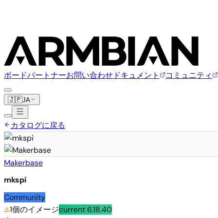
ボード
パートナー
お問い合わせ
ドキュメント
コミュニティ
🇯🇵
JA
カタログに戻る
Makerbase
mkspi
Community
1個のイメージ
current
6.18.40