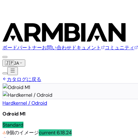
ボード
パートナー
お問い合わせ
ドキュメント
コミュニティ
🇯🇵
JA
カタログに戻る
Hardkernel / Odroid
Odroid M1
Standard
9個のイメージ
current
6.18.24