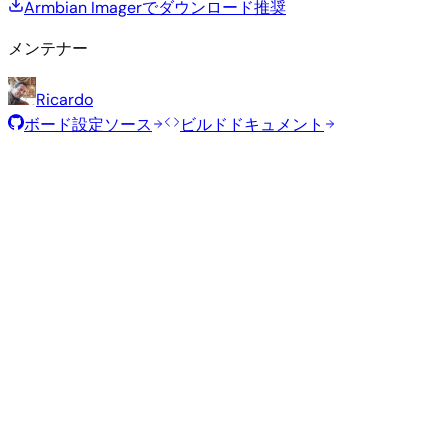
Armbian Imagerでダウンロード
推奨
メンテナー
Ricardo
ボード設定ソース
ビルドドキュメント
推奨イメージ
Armbianチームがこのボード向けに選定した、テスト済みの
定イメージです。
Armbian
26.5.1
Gnome