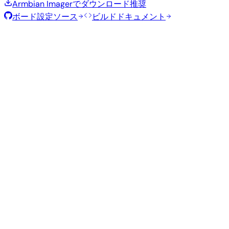
Armbian Imagerでダウンロード
推奨
ボード設定ソース
ビルドドキュメント
ローリングリリース
ビルド日
:
2026年7月30日
ディストリビュ
バリアン
タイ
サイ
ダウンロー
カーネル
ーション
ト
プ
ズ
ド
直接ダウン
current
759
ロード
Xfce
—
Ubuntu
6.18.40
MB
SHA
ASC
トレ
26.04
resolute
ント
直接ダウン
Minimal
current
300
ロード
—
(CLI)
6.18.40
MB
SHA
ASC
トレ
Debian 13
trixie
ント