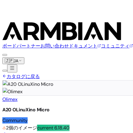
ボード
パートナー
お問い合わせ
ドキュメント
コミュニティ
🇯🇵
JA
カタログに戻る
Olimex
A20 OLinuXino Micro
Community
2個のイメージ
current
6.18.40