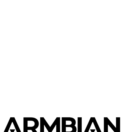
Olimex
A33 OLinuXino
Olimex
Olimex A13 SOM