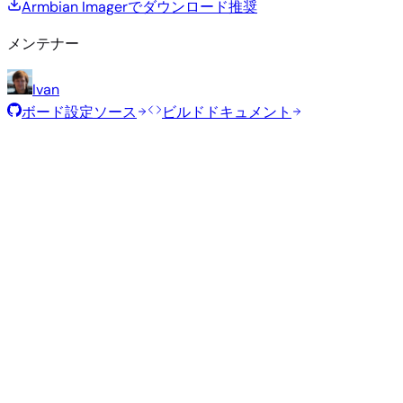
Armbian Imagerでダウンロード
推奨
メンテナー
Ivan
ボード設定ソース
ビルドドキュメント
ローリングリリース
ビルド日
:
2026年7月30日
ディストリビュ
バリアン
タイ
サイ
カーネル
ダウンロード
ーション
ト
プ
ズ
直接ダウン
vendor
989
ロード
Gnome
—
Ubuntu
6.1.115
MB
SHA
ASC
トレ
26.04
resolute
ント