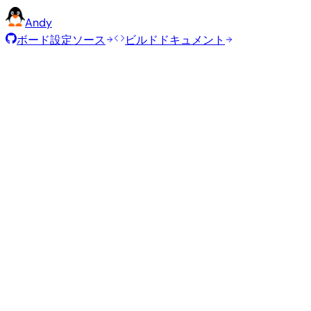
Andy
ボード設定ソース
ビルドドキュメント
ローリングリリース
ビルド日
:
2026年7月30日
ディストリビューション
バリアント
タイプ
カーネル
Gnome
—
current
6.18.4
Ubuntu 26.04
resolute
Kde Plasma
—
current
6.18.4
Ubuntu 26.04
resolute
Minimal (CLI)
—
current
6.18.4
Debian 13
trixie