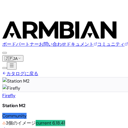
ボード
パートナー
お問い合わせ
ドキュメント
コミュニティ
🇯🇵
JA
カタログに戻る
Firefly
Station M2
Community
3個のイメージ
current
6.18.41