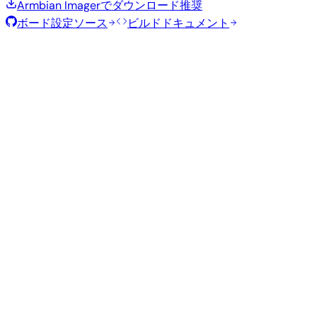
Armbian Imagerでダウンロード
推奨
ボード設定ソース
ビルドドキュメント
ローリングリリース
ビルド日
:
2026年7月30日
ディストリビュ
バリアン
タイ
サイ
カーネル
ダウンロード
ーション
ト
プ
ズ
直接ダウン
current
1.0
ロード
Gnome
—
Ubuntu
6.18.41
GB
SHA
ASC
トレ
26.04
resolute
ント
直接ダウン
Kde
current
1.3
ロード
—
Ubuntu
Plasma
6.18.41
GB
SHA
ASC
トレ
26.04
resolute
ント