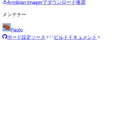
Armbian Imagerでダウンロード
推奨
メンテナー
Paolo
ボード設定ソース
ビルドドキュメント
推奨イメージ
Armbianチームがこのボード向けに選定した、テスト済みの
定イメージです。
Armbian
26.5.1
Xfce