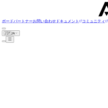
ボード
パートナー
お問い合わせ
ドキュメント
コミュニティ
🇯🇵
JA
BeagleBoard
5ボード
www.beagleboard.org
BeagleBone AI-64