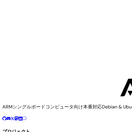
BeagleBadge
Standard
BeagleBoard
2イメージ
ARMシングルボードコンピュータ向け本番対応Debian & U
プロジェクト