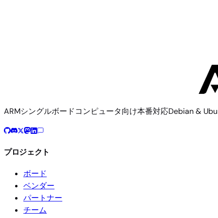
Standard
Globalscale
5イメージ
ARMシングルボードコンピュータ向け本番対応Debian & U
プロジェクト
ボード
ベンダー
パートナー
チーム