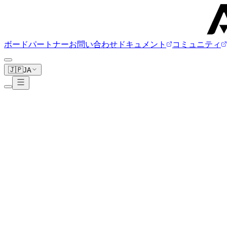
ボード
パートナー
お問い合わせ
ドキュメント
コミュニティ
🇯🇵
JA
Globalscale
1ボード
globalscaletechnologies.com
Espressobin