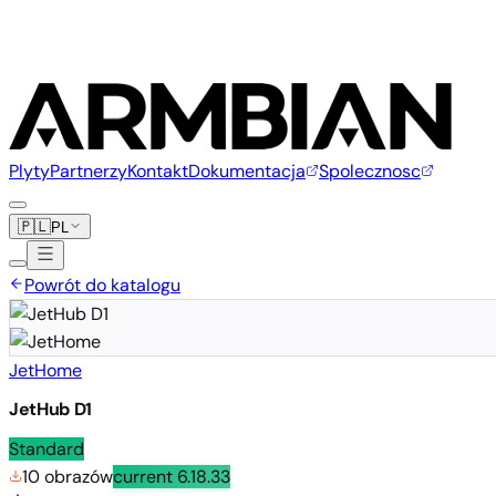
Plyty
Partnerzy
Kontakt
Dokumentacja
Spolecznosc
🇵🇱
PL
Powrót do katalogu
JetHome
JetHub D1
Standard
10 obrazów
current
6.18.33