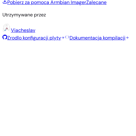
Pobierz za pomoca Armbian Imager
Zalecane
Utrzymywane przez
Viacheslav
Zrodlo konfiguracji plyty
Dokumentacja kompilacji
Polecane obrazy
Przetestowane, stabilne obrazy wybrane przez zespół
Armbian dla tej płyty.
Armbian
26.5.1
Minimal (CLI)