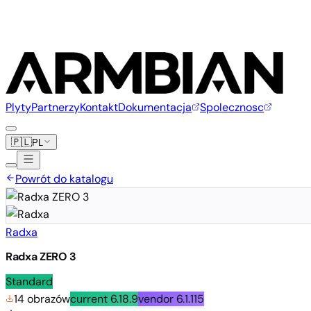
Plyty
Partnerzy
Kontakt
Dokumentacja
Spolecznosc
🇵🇱
PL
Powrót do katalogu
Radxa
Radxa ZERO 3
Standard
14 obrazów
current
6.18.9
vendor
6.1.115