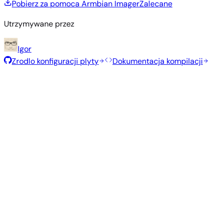
Pobierz za pomoca Armbian Imager
Zalecane
Utrzymywane przez
Igor
Zrodlo konfiguracji plyty
Dokumentacja kompilacji
Polecane obrazy
Przetestowane, stabilne obrazy wybrane przez zespół
Armbian dla tej płyty.
Armbian
26.2.1
Minimal (CLI)
Debian 13