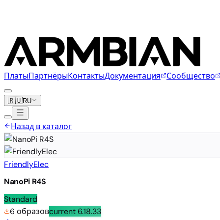
Платы
Партнёры
Контакты
Документация
Сообщество
🇷🇺
RU
Назад в каталог
FriendlyElec
NanoPi R4S
Standard
6 образов
current
6.18.33