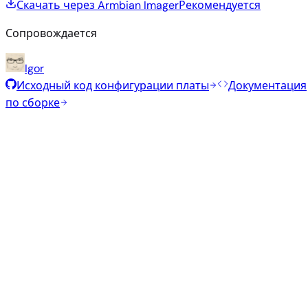
Скачать через Armbian Imager
Рекомендуется
Сопровождается
Igor
Исходный код конфигурации платы
Документация
по сборке
Рекомендуемые образы
Проверенные стабильные образы, отобранные
командой Armbian для этой платы.
Armbian
26.5.1
Minimal (CLI)