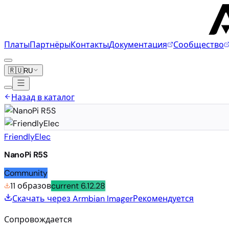
Платы
Партнёры
Контакты
Документация
Сообщество
🇷🇺
RU
Назад в каталог
FriendlyElec
NanoPi R5S
Community
11 образов
current
6.12.28
Скачать через Armbian Imager
Рекомендуется
Сопровождается