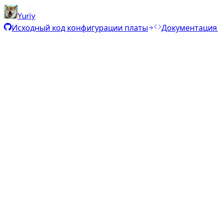
Yuriy
Исходный код конфигурации платы
Документация
Специализированные приложения
Дата сборки
:
31 мая 2025 г.
Дистрибутив
Приложение
Тип
Ядро
Ра
Cinnamon
—
current
6.12.28
1.5
Debian 12
bookworm
Минимальный / IOT
Дата сборки
:
31 мая 2025 г.