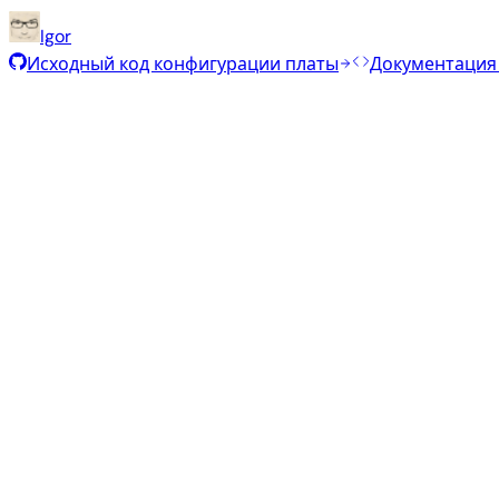
Igor
Исходный код конфигурации платы
Документация
Рекомендуемые образы
Проверенные стабильные образы, отобранные командо
Armbian
26.5.1
Xfce
Ubuntu 26.04
current
6.18.33
Статус