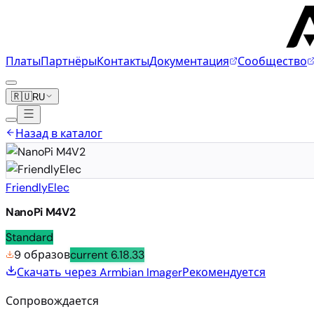
Платы
Партнёры
Контакты
Документация
Сообщество
🇷🇺
RU
Назад в каталог
FriendlyElec
NanoPi M4V2
Standard
9 образов
current
6.18.33
Скачать через Armbian Imager
Рекомендуется
Сопровождается