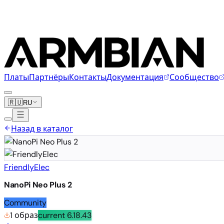
Платы
Партнёры
Контакты
Документация
Сообщество
🇷🇺
RU
Назад в каталог
FriendlyElec
NanoPi Neo Plus 2
Community
1 образ
current
6.18.43