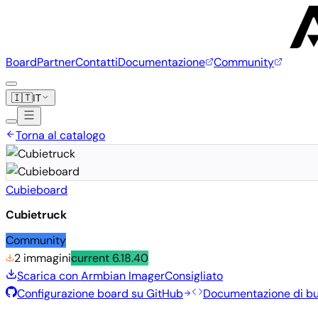
Board
Partner
Contatti
Documentazione
Community
🇮🇹
IT
Torna al catalogo
Cubieboard
Cubietruck
Community
2 immagini
current
6.18.40
Scarica con Armbian Imager
Consigliato
Configurazione board su GitHub
Documentazione di bu