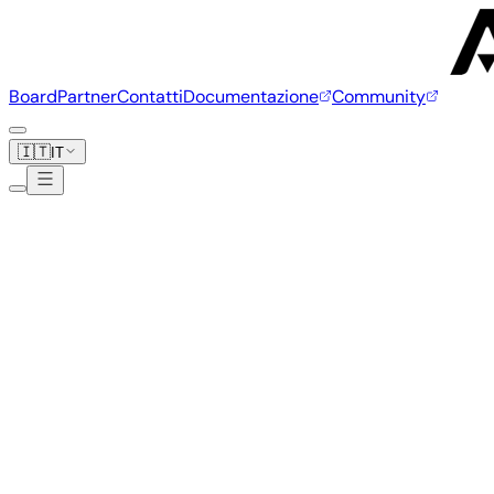
Board
Partner
Contatti
Documentazione
Community
🇮🇹
IT
FriendlyElec