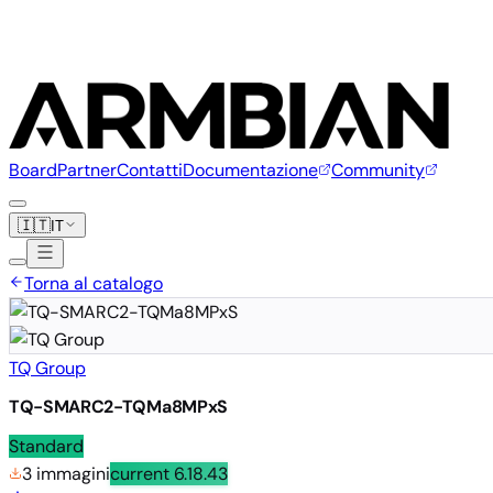
Board
Partner
Contatti
Documentazione
Community
🇮🇹
IT
Torna al catalogo
TQ Group
TQ-SMARC2-TQMa8MPxS
Standard
3 immagini
current
6.18.43