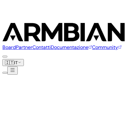
Board
Partner
Contatti
Documentazione
Community
🇮🇹
IT
Ayntec
4 board