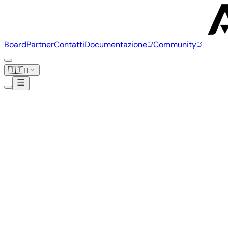
Board
Partner
Contatti
Documentazione
Community
🇮🇹
IT
Cool Pi
2 board
CoolPi GenBook