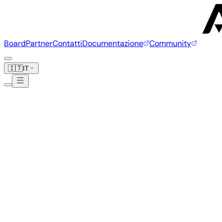
Board
Partner
Contatti
Documentazione
Community
🇮🇹
IT
Dongshanpi
2 board
100ASK DShanPI A1