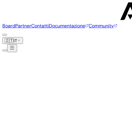
Board
Partner
Contatti
Documentazione
Community
🇮🇹
IT
Firefly
8 board
www.firefly.store
Firefly ITX-3588J