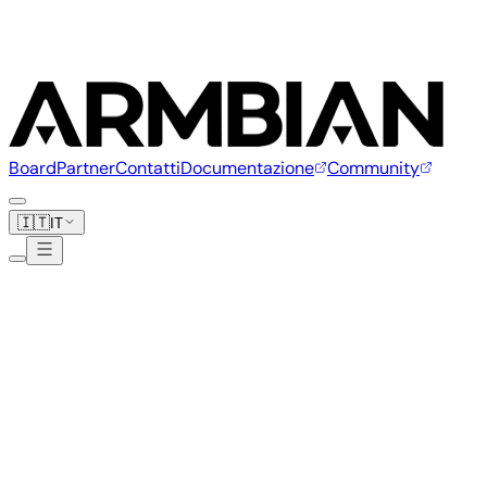
Board
Partner
Contatti
Documentazione
Community
🇮🇹
IT
Mono
1 board