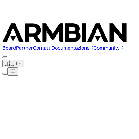
Board
Partner
Contatti
Documentazione
Community
🇮🇹
IT
Recore
1 board