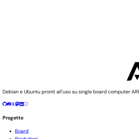
Clearfog Base
Community
SolidRun
1 immagine
Debian e Ubuntu pronti all'uso su single board computer AR
Progetto
Board
Produttori