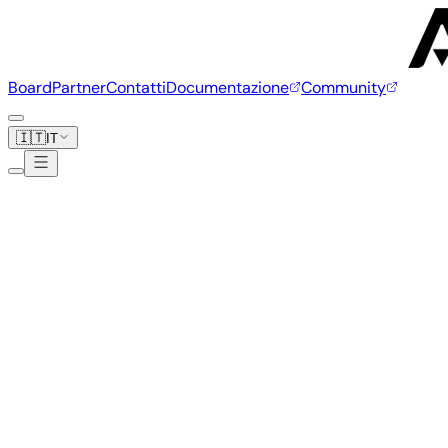
Board
Partner
Contatti
Documentazione
Community
🇮🇹
IT
SolidRun
3 board
www.solid-run.com
Clearfog Pro