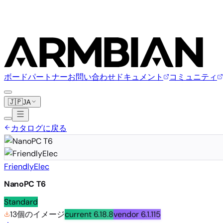
ボード
パートナー
お問い合わせ
ドキュメント
コミュニティ
🇯🇵
JA
カタログに戻る
FriendlyElec
NanoPC T6
Standard
13個のイメージ
current
6.18.8
vendor
6.1.115