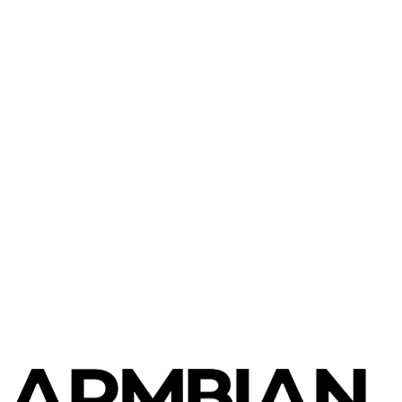
FriendlyElec
NanoPi R6C
FriendlyElec
NanoPi R4S