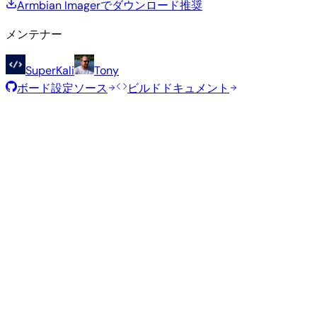
Armbian Imagerでダウンロード
推奨
メンテナー
SuperKali
Tony
ボード設定ソース
ビルドドキュメント
推奨イメージ
Armbianチームがこのボード向けに選定した、テスト済みの
定イメージです。
Armbian
26.2.1
Minimal (CLI)
Debian 13