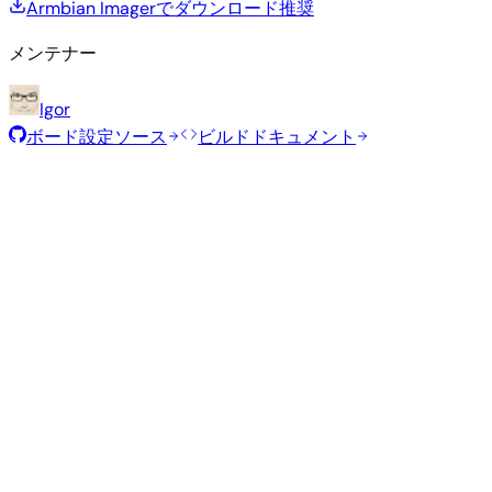
Armbian Imagerでダウンロード
推奨
メンテナー
Igor
ボード設定ソース
ビルドドキュメント
推奨イメージ
Armbianチームがこのボード向けに選定した、テスト済みの
定イメージです。
Armbian
26.2.1
Minimal (CLI)
Debian 13