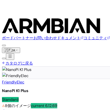
ボード
パートナー
お問い合わせ
ドキュメント
コミュニティ
🇯🇵
JA
カタログに戻る
FriendlyElec
NanoPi K1 Plus
Standard
8個のイメージ
current
6.12.69