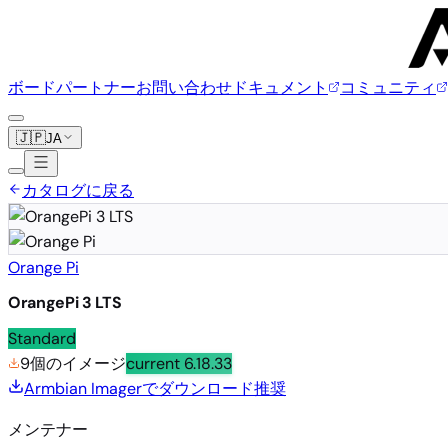
ボード
パートナー
お問い合わせ
ドキュメント
コミュニティ
🇯🇵
JA
カタログに戻る
Orange Pi
OrangePi 3 LTS
Standard
9個のイメージ
current
6.18.33
Armbian Imagerでダウンロード
推奨
メンテナー