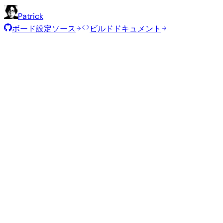
Patrick
ボード設定ソース
ビルドドキュメント
推奨イメージ
Armbianチームがこのボード向けに選定した、テスト済み
Armbian
26.5.1
Xfce
Ubuntu 26.04
current
6.18.33
ステータス