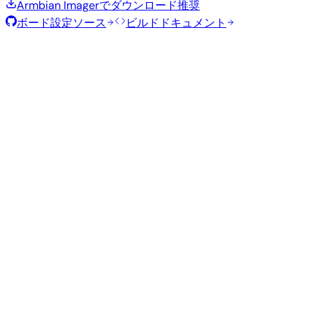
Armbian Imagerでダウンロード
推奨
ボード設定ソース
ビルドドキュメント
ローリングリリース
ビルド日
:
2026年8月7日
ディストリビュ
バリアン
タイ
サイ
カーネル
ダウンロード
ーション
ト
プ
ズ
直接ダウン
edge
1.0
ロード
Gnome
—
Ubuntu
7.1.7
GB
SHA
ASC
トレ
26.04
resolute
ント
直接ダウン
Kde
edge
ロード
—
1.3 GB
Ubuntu
Plasma
7.1.7
SHA
ASC
トレ
26.04
resolute