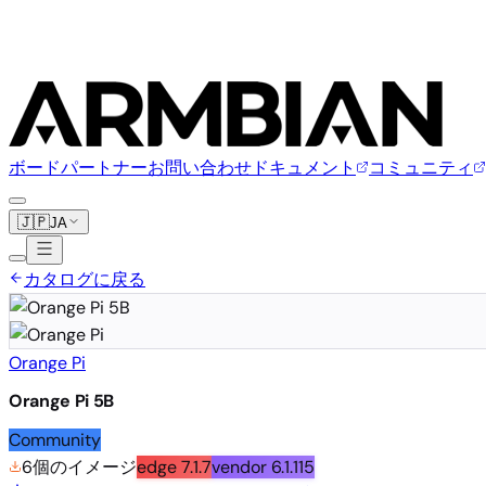
ボード
パートナー
お問い合わせ
ドキュメント
コミュニティ
🇯🇵
JA
カタログに戻る
Orange Pi
Orange Pi 5B
Community
6個のイメージ
edge
7.1.7
vendor
6.1.115