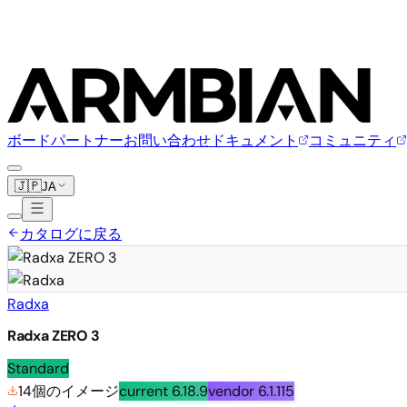
ボード
パートナー
お問い合わせ
ドキュメント
コミュニティ
🇯🇵
JA
カタログに戻る
Radxa
Radxa ZERO 3
Standard
14個のイメージ
current
6.18.9
vendor
6.1.115