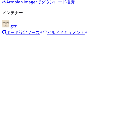
Armbian Imagerでダウンロード
推奨
メンテナー
Igor
ボード設定ソース
ビルドドキュメント
推奨イメージ
Armbianチームがこのボード向けに選定した、テスト済みの
定イメージです。
Armbian
26.2.1
Minimal (CLI)
Debian 13