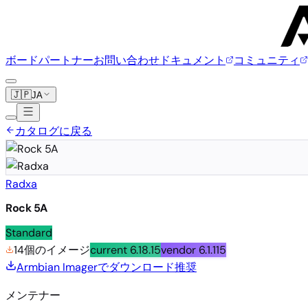
ボード
パートナー
お問い合わせ
ドキュメント
コミュニティ
🇯🇵
JA
カタログに戻る
Radxa
Rock 5A
Standard
14個のイメージ
current
6.18.15
vendor
6.1.115
Armbian Imagerでダウンロード
推奨
メンテナー