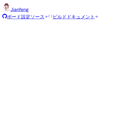
Jianfeng
ボード設定ソース
ビルドドキュメント
推奨イメージ
Armbianチームがこのボード向けに選定した、テスト済み
Armbian
26.2.1
Minimal (CLI)
Debian 13
vendor
6.1.115
ステータス