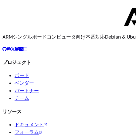
$ 
./compile.sh BOARD=visionfive2 RELEASE=trixie BUILD_
ビルドドキュメント
ボード設定ソース
ARMシングルボードコンピュータ向け本番対応Debian & U
プロジェクト
ボード
ベンダー
パートナー
チーム
リソース
ドキュメント
フォーラム