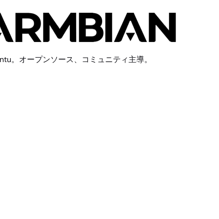
DESKTOP=no BUILD_MINIMAL=yes KERNEL_CONFIGURE=no
buntu。オープンソース、コミュニティ主導。