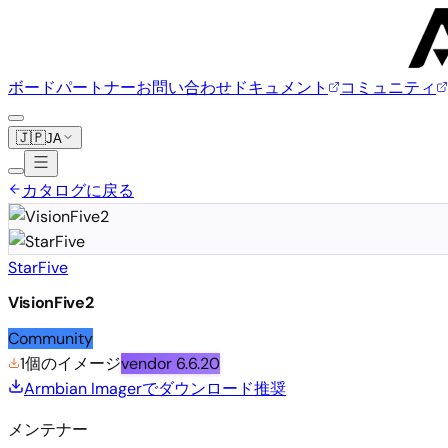
ボード
パートナー
お問い合わせ
ドキュメント
コミュニティ
🇯🇵
JA
カタログに戻る
StarFive
VisionFive2
Community
1個のイメージ
vendor
6.6.20
Armbian Imagerでダウンロード
推奨
メンテナー