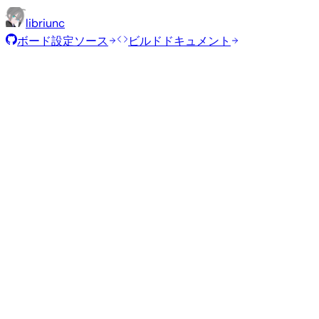
libriunc
ボード設定ソース
ビルドドキュメント
ローリングリリース
ビルド日
:
2026年7月30日
ディストリビューション
バリアント
タイプ
カーネル
Minimal (CLI)
—
vendor
6.6.2
Debian 13
trixie
ソースからビルド
Armbianビルドフレームワークを使用してこのイメージを再